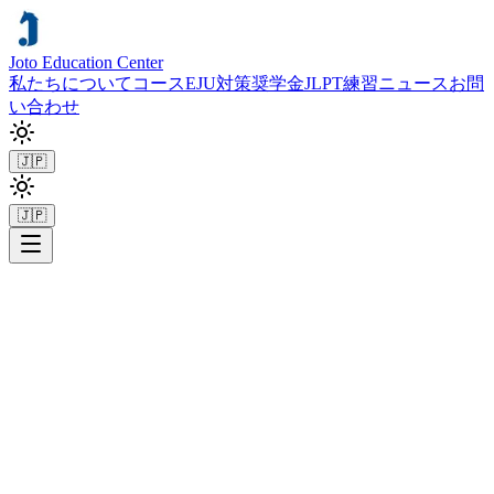
Joto Education Center
私たちについて
コース
EJU対策
奨学金
JLPT練習
ニュース
お問
い合わせ
🇯🇵
🇯🇵