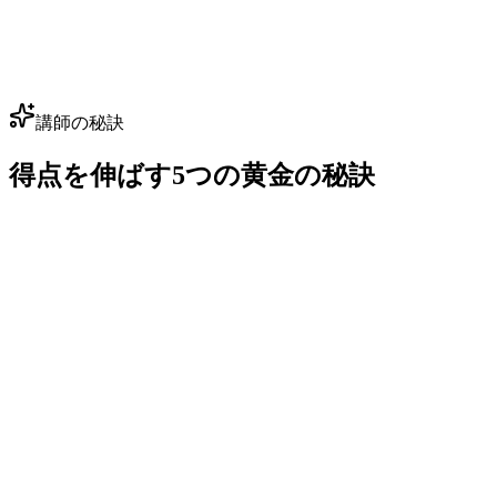
5-6 問
講師の秘訣
得点を伸ばす5つの黄金の秘訣
01
80/20の法則
力学 + 電磁気 = 70%
力学と電磁気で物理の得点の約70%を占めます。だから対策
時間の80%をこの2分野に充て、最も効果の高いところに力
を注ぎましょう。