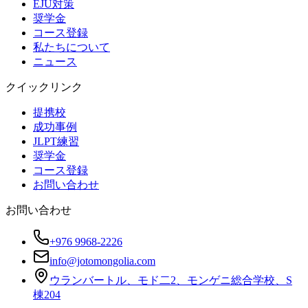
EJU対策
奨学金
コース登録
私たちについて
ニュース
クイックリンク
提携校
成功事例
JLPT練習
奨学金
コース登録
お問い合わせ
お問い合わせ
+976 9968-2226
info@jotomongolia.com
ウランバートル、モド二2、モンゲニ総合学校、S
棟204