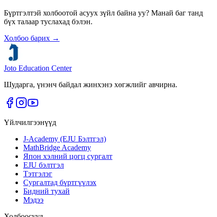
Бүртгэлтэй холбоотой асуух зүйл байна уу? Манай баг танд
бүх талаар туслахад бэлэн.
Холбоо барих
→
Joto Education Center
Шударга, үнэнч байдал жинхэнэ хөгжлийг авчирна.
Үйлчилгээнүүд
J-Academy (EJU Бэлтгэл)
MathBridge Academy
Япон хэлний цогц сургалт
EJU бэлтгэл
Тэтгэлэг
Сургалтад бүртгүүлэх
Бидний тухай
Мэдээ
Холбоосууд