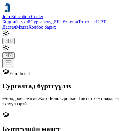
Joto Education Center
Бидний тухай
Сургалтууд
EJU бэлтгэл
Тэтгэлэг
JLPT
Дасгал
Мэдээ
Холбоо барих
🇲🇳
🇲🇳
Enrollment
Сургалтад бүртгүүлэх
Өнөөдрөөс эхлэн Жото Боловсролын Төвтэй хамт аялалаа
эхлүүлээрэй
Бүртгэлийн маягт