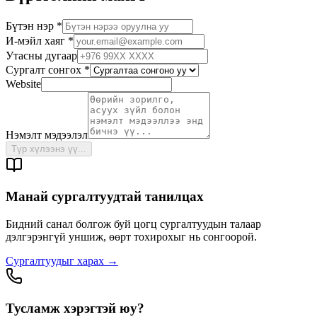
Бүтэн нэр
*
И-мэйл хаяг
*
Утасны дугаар
Сургалт сонгох
*
Website
Нэмэлт мэдээлэл
Түр хүлээнэ үү...
Манай сургалтуудтай танилцах
Бидний санал болгож буй цогц сургалтуудын талаар
дэлгэрэнгүй уншиж, өөрт тохирохыг нь сонгоорой.
Сургалтуудыг харах
→
Тусламж хэрэгтэй юу?