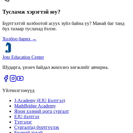
Тусламж хэрэгтэй юу?
Бүртгэлтэй холбоотой асуух зүйл байна уу? Манай баг танд
бүх талаар туслахад бэлэн.
Холбоо барих
→
Joto Education Center
Шударга, үнэнч байдал жинхэнэ хөгжлийг авчирна.
Үйлчилгээнүүд
J-Academy (EJU Бэлтгэл)
MathBridge Academy
Япон хэлний цогц сургалт
EJU бэлтгэл
Тэтгэлэг
Сургалтад бүртгүүлэх
Бидний тухай