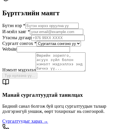
Бүртгэлийн маягт
Бүтэн нэр
*
И-мэйл хаяг
*
Утасны дугаар
Сургалт сонгох
*
Website
Нэмэлт мэдээлэл
Түр хүлээнэ үү...
Манай сургалтуудтай танилцах
Бидний санал болгож буй цогц сургалтуудын талаар
дэлгэрэнгүй уншиж, өөрт тохирохыг нь сонгоорой.
Сургалтуудыг харах
→