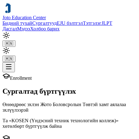
Joto Education Center
Бидний тухай
Сургалтууд
EJU бэлтгэл
Тэтгэлэг
JLPT
Дасгал
Мэдээ
Холбоо барих
🇲🇳
🇲🇳
Enrollment
Сургалтад бүртгүүлэх
Өнөөдрөөс эхлэн Жото Боловсролын Төвтэй хамт аялалаа
эхлүүлээрэй
Та «KOSEN (Үндэсний техник технологийн коллеж)»
хөтөлбөрт бүртгүүлж байна